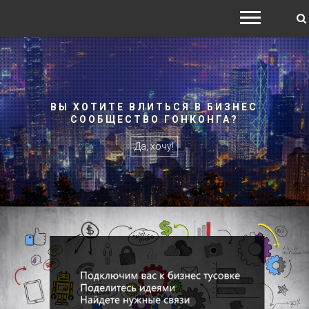
РУССКИЙ БИЗНЕС КЛУБ
ГОНКОНГ RUSSIAN
BUSINESS CLUB
HONGKONG
Бизнес сообщество в Гонконге бизнес
комьюнити в Гонконг
ВЫ ХОТИТЕ ВЛИТЬСЯ В БИЗНЕС
СООБЩЕСТВО ГОНКОНГА?
Да, хочу!